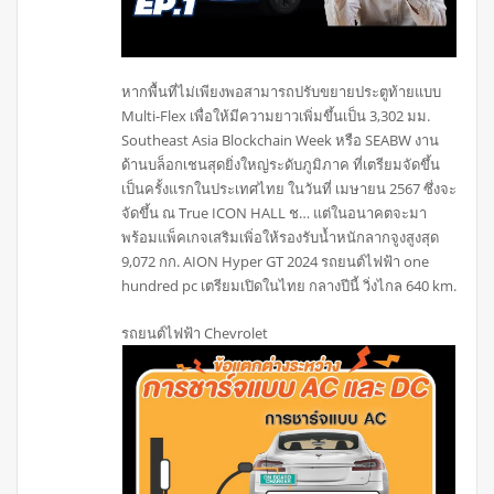
หากพื้นที่ไม่เพียงพอสามารถปรับขยายประตูท้ายแบบ
Multi-Flex เพื่อให้มีความยาวเพิ่มขึ้นเป็น 3,302 มม.
Southeast Asia Blockchain Week หรือ SEABW งาน
ด้านบล็อกเชนสุดยิ่งใหญ่ระดับภูมิภาค ที่เตรียมจัดขึ้น
เป็นครั้งแรกในประเทศไทย ในวันที่ เมษายน 2567 ซึ่งจะ
จัดขึ้น ณ True ICON HALL ช… แต่ในอนาคตจะมา
พร้อมแพ็คเกจเสริมเพิ่อให้รองรับน้ำหนักลากจูงสูงสุด
9,072 กก. AION Hyper GT 2024 รถยนต์ไฟฟ้า one
hundred pc เตรียมเปิดในไทย กลางปีนี้ วิ่งไกล 640 km.
รถยนต์ไฟฟ้า Chevrolet