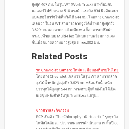
สูงสุด 467 กม. ในรุ่น WT (Work Truck) มาพร้อมกับ
มอเตอร์ไฟฟ้าขนาด 510 แรงม้า แรงบิด 834 นิวตันเมตร
แบตเตอรี่ชาร์จไฟเต็มวิ่งได้ 644 กม. โดยทาง Chevrolet
เคลมว่า ในรุ่น WT สามารถลากจูงได้น้ำหนักสูงสุดถึง
3,629 กก. และหากยาวไม่เพียงพอ ก็สามารถปรับฝา
กระบะท้ายแบบ Multi-Flex ให้แบนราบพร้อมกางแผง
กั้นเพื่อขยายความยาวสูงสุด three,302 มม.
Related Posts
รถ Chevrolet Camaro ใหม่และมือสองที่ขายในไทย
โดยทาง Chevrolet เคลมว่า ในรุ่น WT สามารถลาก
จูงได้น้ำหนักสูงสุดถึง 3,629 กก. พร้อมรับน้ำหนัก
บรรทุกได้สูงสุด 544 กก. ทางค่ายผู้ผลิตยังไม่ได้เปิด
เผยขุมพลังสำหรับรุ่น Trail Boss แต่รุ่น…
ข่าวสารและกิจกรรม
BCP เปิดตัว “The Chlorophyll @ Hua Hin” รุกธุรกิจ
ไลฟ์สไตล์มอ... ประกาศผลการดำเนินงาน ณ สิ้นปี 66