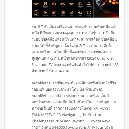
รุ่น 1LT ซึ่งเป็นรุ่นเริ่มต้นมาพร้อมกับระบบขับเคลื่อนล้อ
หน้า ที่มีระยะเดินทางสูงสุด 398 กม. ในรุ่น 2LT ยังเป็น
ระบบ ขับเคลื่อนล้อหน้า แต่ก็จะสมารถเลือก ขับเคลื่อน
4 ล้อ ได้ ที่สำคัญกว่านั้นในรุ่น 2LT จะสามารถติดตั้ง
แบตเตอรี่ขนาดใหญ่ขึ้น ซึ่งจะเพิ่มระยะการเดินทาง
สูงสุดเป็น 472 กม. หน้าหลักข่าวสาร2024 Chevrolet
Silverado EV กระบะมะกันกันหัวใจไฟฟ้า ราคาแค่ 1.33
ล้านบาท วิ่งไกล 643 กม.
Autolifethailandวิเคราะห์ เจาะลึก ทุกข้อเท็จจริง รีวิว
รถยนต์แบบตรงไปตรงมา โดย นิธิ ท้วมประถม
Autolifethailand.television. บทความที่เอสเอ็มอี
สตาร์ทอัพควรอ่านเพื่อเป็นไกด์ไลน์ในการเผชิญความ
ท้าทายในปีนี้ จากการรับฟังภายในงาน KATALYST
TALK MEETUP #3 ‘Navigating the Startup
Challenges in 2024 and Beyond’… Toyota Revo
ราคาเริ่มต้น 544,000.Toyota Yaris ATIV four ประตู