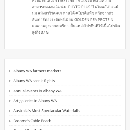
พร้อมจะให้บริการและรักษา คนไข้อย่างเต็มความ
สามารถตลอด 24 ช.ม. PHYTO PLUS “ไฟโตพลัส” #แพ้
นม #มังสาวิรัต #เจ ทานได้ #โปรตีนพืช สกัดจากถั่ว
ลันเตาสีทองระดับพรีเมียม GOLDEN PEA PROTEIN
คุณภาพสูงจากอเมริกา เป็นแหล่งโปรตีนที่ให้เนื้อโปรตีน
สูงถึง 37 G.
Albany WA farmers markets
Albany WA scenic flights
Annual events in Albany WA
Art galleries in Albany WA
Australia’s Most Spectacular Waterfalls
Broome’s Cable Beach