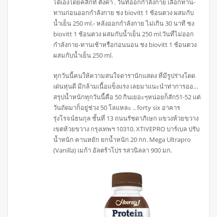
ได้เองโดยคลิกที่ ตั้งค่า . วันที่ออกกำลังกาย เลือกทาน-
ทานก่อนออกกำลังกาย ชง biovitt 1 ช้อนตวง ผสมกับ
น้ำเย็น 250 ml.- หลังออกกำลังกาย ไม่เกิน 30 นาที ชง
biovitt 1 ช้อนตวง ผสมกับน้ำเย็น 250 ml.วันที่ไม่ออก
กำลังกาย-ทานเช้าหรือก่อนนอน ชง biovitt 1 ช้อนตวง
ผสมกับน้ำเย็น 250 ml.
ทุกวันนี้คนให้ความสนใจดารานักแสดง ที่มีรูปร่างโดด
เด่นหุ่นดี มีกล้ามเนื้อแข็งแรง เลยมาแนะนำท่าการออ…
สรุปน้ำหนักทุกวันนี้คือ 50 กินเยอะๆหน่อยก็สัก51-52 แต่
วันถัดมาก็อยู่ช่วง 50 โลแหละ .. forty six อาคาร
รุ่งโรจน์ธนกุล ชั้นที่ 13 ถนนรัชดาภิเษก แขวงห้วยขวาง
เขตห้วยขวาง กรุงเทพฯ 10310. XTIVEPRO บาร์เบล ปรับ
น้ำหนัก คานหยัก ยกน้ำหนัก 20 กก. Mega Ultrapro
(Vanilla) เมก้า อัลตร้าโปร รสวนิลลา 900 มก.