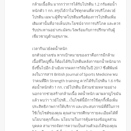
กล้ามเนื้อลีน มากกว่าการได้รับโปรตีน 1.2 กรัมต่อน้ำ
หนักตัว 1 กก. สรุปได้ว่าไม่ใช่ทุกคนที่ควรบริโภคเวย์
โปรตีน เฉพาะผู้ที่ขาดโปรตีนหรือต้องการโปรตีนเพิ่ม
เติมเท่านั้นที่อาจเห็นประโยชน์จากการบริโภค และควร
รับประทานอย่างระมัดระวังพร้อมกับการปรึกษากับผู้
เชี่ยวชาญด้านสุขภาพ.
เวลากินเวย์ลดน้ำหนัก
ยกตัวอย่างเช่น หากเป้าหมายของเราคือการมีกล้าม
เนื้อที่ใหญ่ขึ้น ก็ต้องได้รับโปรตีนหลังการยกน้ำหนักมาก
ยิ่งขึ้นไปอีก อ้างอิงจากผลการวิจัยในปี 2017 ซึ่งตีพิมพ์
ลงในวารสาร British Journal of Sports Medicine พบ
ว่าคนที่ฝึก Strength training ควรได้รับโปรตีน 1.6 กรัม
ต่อน้ำหนักตัว 1 กก. เวย์โปรตีน มีส่วนช่วยหลายอย่าง
นอกจากช่วยสร้างกล้ามเนื้อ ลดน้ำหนัก เผาผลาญไขมัน
แล้ว พบว่า “เวย์โปรตี… เว็บไซต์นี้มีการใช้คุกกี้เพื่อเพิ่ม
ประสิทธิภาพการให้บริการ และประสบการณ์ที่ดีในการ
ใช้เว็บไซต์ของคุณ คุณสามารถศึกษารายละเอียดได้ที่
นโยบายคุกกี้และ นโยบายในการคุ้มครองข้อมูลส่วน
บุคคล สามารถจัดการความเป็นส่วนตัวเองได้ของคุณ