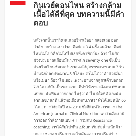
กินเวย์ตอนไหน สร้างกล้าม
เนื้อได้ดีที่สุด บทความนี้มีคำ
ตอบ
หลังจากนั้นเราก็คุมแคลอรี่มาเรื่อยๆ ตลอดเลย ออก
กำลังกายบ้าง แบบว่าอาทิตย์ละ 3-4 ครั้ง แต่ถ้าอาทิตย์
ไหนไม่ไปก็คือไม่ได้ไปเลยทั้งอาทิตย์นะ ถ้าจำไม่ผิด
ช่วงประมาณเดือนมีนาเราหนัก seventy one ซึ่งเป็น
ช่วงเริ่มเรียนซัมเมอร์ เราลองใช้สูตรพระเทพ แบบ 7 วัน
น้ำหนักก็ลดประมาณ 3 กิโลนะ จำไม่ได้ว่าทำช่วงมีนา
หรือเมษา ถือว่าไม่เยอะ เพราะอ่านจากสูตรเค้าบอกลด
7-8 โล แต่มันเป็นระยะเวลาที่ทำให้เราลงถึงเลข 6!!! แบบ
เห๊ยยย มันฟินมากกกกก ไม่รู้ว่าทำไม ดีใจที่ตัวเองพ้น
จากเลข7 สักที แล้วพอเดือนพฤษภาเราจำได้เลยหนัก 65
กิโล .. การวิจัยในปี ค.ศ.2016 ซึ่งตีพิมพ์ในวารสาร The
American Journal of Clinical Nutrition พบว่าเมื่อเรามี
การออกกำลังกายแบบ HIIT ร่วมกับ Resistance
coaching การได้รับโปรตีน 2.four กรัมต่อน้ำหนักตัว 1
กก. จะช่วยส่งเสริมการลดไขมันและการเสริมสร้าง