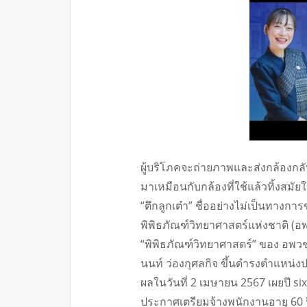
ผู้บริโภคจะถ่ายภาพและส่งกล้องกลั
มาเหมือนกับกล้องที่ใช้แล้วทิ้งสมัย
“ตึกลูกเต๋า” ชื่ออย่างไม่เป็นทาง
พิพิธภัณฑ์วิทยาศาสตร์แห่งชาติ (อพวช.
“พิพิธภัณฑ์วิทยาศาสตร์” ของ อพวช. 
นนท์ ว่องกุศลกิจ ขึ้นดำรงตำแหน่งป
ผลในวันที่ 2 เมษายน 2567 เผยปี si
ประกาศเตรียมจ้างพนักงานอายุ 60 