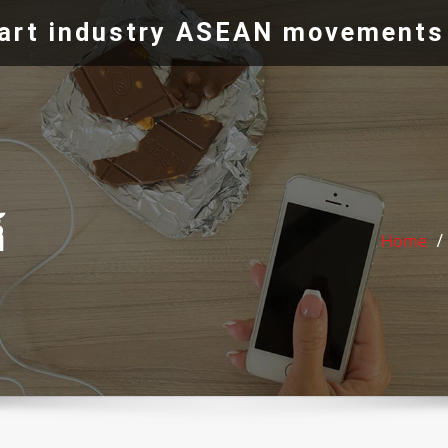
e art industry ASEAN movements
์
Home