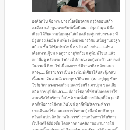
องค์ถัดไป คือ พระบาง เนื้อเขียวครก กรุวัดดอนแก้ว
อ.เมือง จ.ลำพูน พระพิมพ์เนื้อดินเผา สกุลลำพูน มีชื่อ
เสียง ได้รับความนิยมสูง ไล่เลียงเคียงคู่มากับ พระคง ที่
มีรูปทรงเล็บมือ พิมพ์พระนั่งปางมารวิชัยเหนือฐานบัวลูก
แก้ว ๒ ชั้น ใต้ซุ้มปรกโพธิ์ ๒๐ ใบ คล้ายกัน….. แต่ขอ
เตือนท่านผู้ชม พอดูว่า อายุรักถึงยุค ดูพิมพ์ใช่แน่แล้ว
อย่าลืมดู หลังพระ ว่าต้องมี ลักษณะตะปุ่มตะปํ่า แบบองค์
ในภาพนี้ ถึงจะใช่ เนื้อผงยาฯ ที่มีราคาถึง หลักแสนก
ลางๆ….. อีกรายการ เป็น พระพิมพ์เศียรโล้นสะดุ้งกลับ
เนื้อผงยาจินดามณี พระพุทธวิถีนายก (หลวงปู่บุญ ขันธ
โชติ) วัดกลางบางแก้ว อ.นครชัยศรี นครปฐม ของ เสี่ย
สถิต ราชบุรี อีกแล้ว….. มีการใช้คุกกี้ที่จำเป็นต่อการใช้
งานหรือให้บริการเว็บไซต์ รวมทั้งมีการใช้คุกกี้อื่น (อาทิ
คุกกี้เพื่อการใช้งานเว็บไซต์ คุกกี้เพื่อวิเคราะห์การ
ประเมินผลใช้งานและการโฆษณา) เพื่อช่วยปรับปรุง
หรือเพิ่มประสิทธิภาพในการทำงานหรือการให้บริการ
เว็บไซต์ได้ดียิ่งขึ้น โดยหากท่านคลิก “ยอมรับการใช้
งานคุกกี้ทุกประเภท” ถือว่าท่านยอมรับการใช้งานคุกกี้