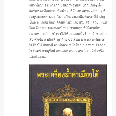
พิมพ์ที่พบน้อย หายาก ยิ่งสภาพงามสมบูรณ์เดิมๆ ทั้ง
ฟอร์มทรง ที่สมส่วน พิมพ์พระที่ลึกชัด สภาพคราบกรุ ที่
สมบูรณ์แบบบางเบา ไม่บดบังมุมมองพิมพ์พระ ที่สำคัญ
เป็นพระ เคลียร์แอนด์คลีน ไม่มีแต่ง เติมเสริม สวยแม้แต่
น้อย จึงสวยแซ่บแซงหน้าพระร่วมสกุล ที่ปีนี้มาเยือน
สนามหลายสิบองค์ เราจึงให้คะแนนเต็มร้อย เจ้าของคือ
เสี่ย ศุภชัย สายัณห์. สุดท้าย ขอเสนอ พระหลวงพ่อทวด
วัดช้างให้ ปัตตานี พิมพ์กลาง หน้าใหญ่ ของท่านอัยการ
วัชรินทร์ ภาณุรัตน์ แฟนคลับสนามพระวิภาวดี ตัวจริง
แท้แน่นอน…..