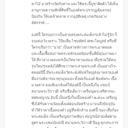
หาไม้ มาสร้างวัดกับท่าน และใช้พระนี้บูชาติดตัว ได้เห็น
อานุภาพความศักดิ์สิทธิ์ในองค์พระปรากฏคุ้มครอง
ป้องกัน ให้แคล้วคลาด จากอุบัติเหตุ เภทภัยอย่าง
อัศจรรย์…..
องค์นี้ ใครบอกว่าเป็นสายตรงพระสมเด็จฯแล้วไม่รู้จัก ก็
จบเห่เอวัง เพราะ โป๊ยเสี่ย-ไชยทัศน์ เตชะไพบูลย์ หรือที่
ใครๆเรียกว่า “นาย” เป็นเสาหลักวงการพระมาตลอด
และเอื้อเฟื้อส่งภาพพระหลักยอดนิยมชั้นดีมีคุณภาพมา
ให้ สีกาอ่าง เผยแพร่เป็นวิทยาทานเสมอ เพื่อช่วยให้คน
รุ่นใหม่รุ่นหลังได้ศึกษาว่าพระสวยพระแท้ เป็นอย่างไร–
ตลอดปีนี้ มีพระสมเด็จวัดระฆังพิมพ์ใหญ่ส่งมาหลายองค์
ทีมงานพิจารณาทุกมุมมอง ทั้งฟอร์มองค์ พิมพ์พระ เนื้อ
มวลสาร ลงมติเอกฉันท์ให้องค์นี้ เป็นหนึ่งใน แชมป์
สนามพระวิภาวดี. หรือชื่อเต็มว่า เหรียญพระศรีศากยะ
ทศพลญาณ อันนี้ เป็นหนึ่งในเนื้อทองคำ ๒,๕๐๐ เหรียญ
ซึ่งได้รับความนิยมตั้งแต่ตอนจัดสร้าง มาจนถึงปัจจุบัน
ทำให้ราคาเนื้อทองคำ อยู่ที่หลักล้าน องค์นี้ ของ เสี่ยก้อง
พระสมเด็จ เป็นเหรียญสภาพเดิมๆ สมบูรณ์สวยเด็ดตาม
สูตร พระแชมป์แห่งปี สนามพระวิภาวดี ปีฉลู ทุกประการ