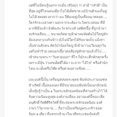
แต่ที่ไม่มีคนรู้นอกจากเมีย เจ๊บังอร ว่า สามี “กลัวผี” เป็น
ที่สุด อยู่ที่ไหนคนเดียวไม่ได้เด็ดขาด แม้บ้านตัวเองก็อยู่
ไม่ได้ ตลอดเวลากว่า ๔๐ ปีต้องอยู่เป็นเพื่อนมาตลอด…..
ใครรักจะแสวงหา นอกจากจะต้อง ระวังพระปลอม ที่มี
มากฝีมือแล้ว ยังต้องระวัง พระแท้ แต่ผิดเนื้อ ที่ถูกนำมา
ลงรักเคลือบ….. ขนาดเกิดพายุฟ้าผ่าลมพัดต้นไม้ใหญ่หัก
ล้มลงกลางวงกินข้าว ยังไม่มีใครได้รับบาดเจ็บ แม้เท่า
เล็บข่วนสักคน สัตว์ป่าน้อยใหญ่ มีเข้ามาวนเวียนทุกวัน
แต่ไม่ทำร้าย แค่แยกเขี้ยวส่งเสียงขู่ทักทายแล้วก็ไป …..
เข้าสนามพระฯ “วันหวยออก” ทีไร ก็มักจะคึกคักทุกครั้ง
เพราะมีลุ้น ว่าเลขเด็ดที่ได้มา จะจาก “ไอ้ไข่” หรือสำนัก
ไหน จะเต็งหรือโต๊ด หรือตายอย่างเขียด …..
และองค์นี้เป็น เหรียญหล่อพระพุทธ พิมพ์ประภามณฑล
ข้างรัศมี เนื้อทองแดง ที่มีขนาดแบบพิมพ์เป็นเอกลักษณ์
เห็นปุ๊บรู้ว่าเป็น ๑ ในพระหลักยอดนิยมที่ท่านสร้างไว้ ได้
รับความนิยมสูงสุด องค์งามเยี่ยม อย่างองค์นี้ของ เสี่ย
อนุศักดิ์ กิตติศิริสวัสดิ์ ที่สะสมพระหลักยอดนิยม องค์
งามๆ ไว้มากมาย….. ถือว่าเป็นเหรียญพระเกจิฯ ยอด
นิยม ๑ เดียว ที่แทรกเข้ามาในเวทีพระแชมป์แห่งปี