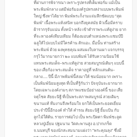
ที่ผ่านการพิจารณา เพราะรูปทรงที่เต็มฟอร์ม แม้เป็น
พระพิมพ์กลาง แต่มีฟอร์มองค์รูปทรงสง่าแบบพระพิมพ์
ใหญ่ ซึ่งหาได้ยาก พิมพ์พระก็งามแจ่มลึกชัดแบบ “สุด
พิมพ์” เนื้อพระแห้งสนิท บอกถึงยุคสมัย ผิวเนื้อมีคราบ
ฝ้ารากรุจับแน่น ทั้งหน้า-หลัง เข้าตำราพระแท้ดูง่าย ยาก
ที่จะหาองค์เทียบเทียม ก็ต้องมอบตำแหน่งพระแชมป์ปี
ฉลูให้ไปแบบไม่มีใครค้าน สักแอะ. มื่อนั้น ท่านสร้าง
พระพิมพ์ ด้วย ผงพุทธคุณ ผสมผงใบลานเผา แจกบรรจุ
กรุไว้มากมายกว่า ๒๐ แบบพิมพ์ ได้รับความนิยมใช้
แทนพระสมเด็จ–พระแท้ดูง่าย สวยสมบูรณ์เดิมๆ แบบนี้
ของ เสี่ยก้อง พระสมเด็จ ราคาอยู่ที่ หลักแสนต้น–
กลาง….. ปีนี้ มีภาพพิมพ์นี้ส่งมาให้ ชมน้อยมาก เพราะ
เป็นพิมพ์นิยมสูงสุด ที่เป็นที่รู้กันว่า ปัจจุบันจะยากมาก
โดยเฉพาะองค์งามๆ สภาพแชมป์อย่างองค์นี้ ของ เสี่ย
จตุโชค สัยยะนิฐี ที่เป็นพระสภาพสมบูรณ์ สวยเดิมๆ
ขนานแท้ ทีมงานจึงพร้อมใจ ยกให้เป็นพระยอดเยี่ยม
ประจำปีนี้อีกองค์ ทำให้ คำรณ สัยยะนิฐี ยิ้มแป้น กับ
ลูกไม้ใต้ต้น. รายการต่อไป เป็น พระปิดตา พิมพ์ชะลูด
หลวงปู่เอี่ยม ปฐมนาม วัดสะพานสูง อ.ปากเกร็ด
จ.นนทบุรี ของนักสะสมนามแฝงว่า “พระคุณลุง” ซึ่งมี