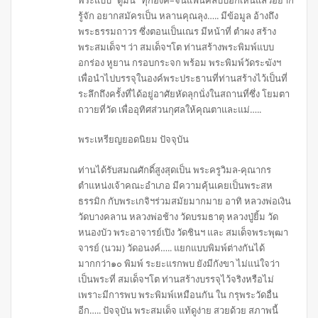
พระแบบ “ดูมัน” ทุกองค์–จนแฟนคลับบอกเห็นแล้วอยาก
รู้จัก อยากสมัครเป็น หลานคุณลุง….. มีข้อมูล อ้างถึง
พระธรรมถาวร ซึ่งตอนเป็นเณร มีหน้าที่ ตำผง สร้าง
พระสมเด็จฯ ว่า สมเด็จฯโต ท่านสร้างพระพิมพ์แบบ
อกร่อง หูยาน กรอบกระจก พร้อม พระพิมพ์วัดระฆังฯ
เพื่อนำไปบรรจุในองค์พระประธานที่ท่านสร้างไว้เป็นที่
ระลึกถึงครั้งที่ได้อยู่อาศัยหัดลุกนั่งในสถานที่ซึ่ง โยมตา
ถวายที่วัด เพื่ออุทิศส่วนกุศลให้คุณตาและแม่…..
พระเหรียญยอดนิยม ปัจจุบัน
ท่านได้รับสมณศักดิ์สูงสุดเป็น พระครูวิมล-คุณากร
ตำแหน่งเจ้าคณะอำเภอ มีความคุ้นเคยเป็นพระสห
ธรรมิก กับพระเกจิฯร่วมสมัยมากมาย อาทิ หลวงพ่อเงิน
วัดบางคลาน หลวงพ่อช้าง วัดบรมธาตุ หลวงปู่ยิ้ม วัด
หนองบัว พระอาจารย์เปิง วัดชินฯ และ สมเด็จพระพุฒา
จารย์ (นวม) วัดอนงค์….. แยกแบบพิมพ์ต่างกันได้
มากกว่า๑๐ พิมพ์ ระยะแรกพบ ยังมีกังขา ไม่แน่ใจว่า
เป็นพระที่ สมเด็จฯโต ท่านสร้างบรรจุไว้จริงหรือไม่
เพราะมีการพบ พระพิมพ์เหมือนกัน ใน กรุพระวัดอื่น
อีก….. ปัจจุบัน พระสมเด็จ แท้ดูง่าย สวยด้วย สภาพนี้