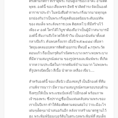
ตรงตามกติกา ที่เราดูพระ ก่อนดูเจ้าของ เจ้าค่ะ อามิตต
พุทธ. องค์นี้ ของ เสี่ยเพชร-อิทธิ ชวลิตธำรง จัดเป็นองค์
ดาราขาประจำ ในหนังสือตำราพระกริ่งมากมายทุกยุค
ยกย่องกันว่าเป็นพระกริ่งยุคต้นยอดนิยมระดับแม่ทัพ
ของ สมเด็จ พระสังฆราช (แพ ติสฺสเทโว) ที่มีสร้างไว้
เพียง ๙ องค์ ใครได้ไว้บูชาต้องถือว่าเป็นผู้มีวาสนาบารมี
องค์นี้ ทีมงานจึงโหวตให้เข้าวิน เป็นเอกฉันท์มาตั้งแต่
กลางปีแร้ว. ค้นพบครั้งแรก เมื่อปี พ.ศ.๒๔๘๔ เพื่อหา
วัตถุมงคลมอบทหารติดตัวออกรบ ที่พบมี ๑.กรุพระวัด
ดอนแก้ว ถือเป็นกรุต้นกำเนิดพระบาง เพราะพบพระบาง
ที่มีความสมบูรณ์งดงาม ของรูปทรงและพิมพ์พระ ที่เกิด
จากความประณีตในการกดพิมพ์จำนวนมาก ไม่พบพระ
ที่รูปทรงบิดเบี้ยว สีเนื้อ นำตาล เหลือง เขียว…..
สำหรับองค์นี้ ของ เสี่ยนิว เมืองชลบุรี เป็นอีกองค์ ที่ทีม
งานพิจารณาว่า มีความงามสมบูรณ์ครบครอบรอบด้าน
จึงสรุปให้เป็น พระแชมป์แห่งปี ไปอีกองค์ พร้อมภาพ
เจ้าของพระ ซึ่งปรากฏชื่อเป็นแฟนคลับสนามพระของ
เราเป็นปีแรก ทำให้ต้องติดตามตอนต่อไป ว่าจะมีอะไร
เด่นๆเด็ดๆมานำเสนอกันอีก หลังจากสร้างมาตรฐานไว้
สูง. พระพิมพ์นิยมเบอร์ต้นในตระกูลพระพิมพ์ที่ สมเด็จ