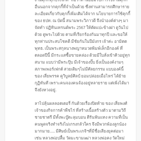
อื่นนอกจากคุกกี้ที่จำเป็นด้วย ซึ่งท่านสามารถศึกษาราย
ละเอียดเกี่ยวกับคุกกี้เพิ่มเติมได้จาก นโยบายการใช้คุกกี้
ของ ธปท. ณ บัดนี้ สนามพระวิภาวดี จึงนำองค์ต่างๆ มา
จัดทำ ปฏิทินเทรนด์พระ 2567 ให้ตัดแปะข้างฝา ดูวันไป
ด้วย ดูพระไปด้วย ตามที่เรียกร้องกันมาทุกปี และขอให้
ทุกท่านประสบโชคดี มีชัยกันในปีมังกร เจ้าค่ะ อามิตต
พุทธ. เป็นพระสกุลนางพญาหมวดพิมพ์เล็กอีกองค์ ที่
ตลอดปีนี้ มีกระแสซื้อขายคล่อง ด้วยมีใบสั่งเข้าคิวอยู่ทุก
สนาม แบบว่ามีพระปุ๊บ มีเจ้าของปั๊บ ยิ่งเป็นองค์งามๆ
สภาพเพอร์เฟกต์ สวยเดิมๆไม่มีศัลยกรรม แบบองค์นี้
ของ เสี่ยพรรค คูวิบูลย์ศิลป์ ยอมปล่อยเมื่อไหร่ ได้ย้าย
กุฏิทันที เพราะคนจองคนจ้องอยู่หลายราย แต่เพิ่งได้มา
จึงยังหวงอยู่.
ลาไปลุ้นผลลอตเตอรี่ กันด้วยเรื่องปิดท้าย ของ เสี่ยพงศ์
เจ้าของกิจการค้าพืชไร่ ที่สร้างเนื้อสร้างตัว มาตามวิถี
ชายชาตรี มีทั้งพะบู๊ตะลุมบอน ตีรันฟันแทง ความที่เป็น
คนพูดจริงทำจริงไม่เกรงกลัวใคร จึงมีพวกพ้องลูกน้อง
มากมาย….. มีศิษย์เป็นพระเกจิฯที่มีชื่อเสียงยุคต่อมา
เช่น หลวงพ่อปลื้ม วัดมะขามเฒ่า หลวงพ่อคง วัดใหม่