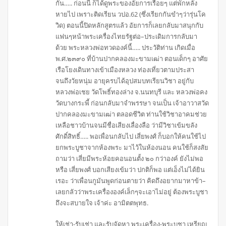
กัน….. ก่อนนี้ ก็ได้ดูพระของอัยการเรื่อยๆ แต่พักหลัง
หายไป เพราะติดเรียน วปอ.62 (ซึ่งเรียกกันขำๆว่ารุ่นโค
วิด) ตอนนี้ปิดหลักสูตรแล้ว อัยการก็เลยกลับมาสนุกกับ
แฟนๆหน้าพระเครื่องไทยรัฐต่อ–ประเดิมการกลับมา
ด้วย พระหลวงพ่อทวดองค์นี้….. ประวัติท่าน เกิดเมื่อ
พ.ศ.๒๓๙๐ ที่บ้านปากคลองมะขามเฒ่า ตอนเด็กๆ อาศัย
เรือโยงเดินทางเข้าเมืองหลวง ท่องเที่ยวตามประสา
จนถึงวัยหนุ่ม อายุครบได้อุปสมบทเรียนวิชา อยู่กับ
หลวงพ่อเชย วัดโพธิ์ทองล่าง จ.นนทบุรี และ หลวงพ่อคง
วัดบางกระพี้ ก่อนกลับมาจำพรรษา จนเป็น เจ้าอาวาสวัด
ปากคลองมะขามเฒ่า ตลอดชีวิต ท่านใช้วิชาอาคมช่วย
เหลือชาวบ้านจนมีชื่อเสียงเลื่องลือ ว่ามีวิชาเข้มขลัง
ศักดิ์สิทธิ์….. พอเพื่อนกลับไป เสี่ยพงศ์ ก็บอกให้คนใช้ไป
ยกพระบูชาจากห้องพระ มาไว้ในห้องนอน คนใช้ก็สงสัย
ถามว่า เสี่ยมีพระห้อยคอนอนตั้ง ๒๐ กว่าองค์ ยังไม่พอ
หรือ เสี่ยพงศ์ บอกเสียงเข้มว่า ปกติก็พอ แต่เอ็งไม่ได้ยิน
เรอะ ว่าเพื่อนกูมันพูดก่อนตายว่า คิดถึงอยากมาหาข้า–
เลยกลัวว่าพระเครื่ององค์เล็กๆจะเอาไม่อยู่ ต้องพระบูชา
ถึงจะสบายใจ เจ้าค่ะ อามิตตพุทธ.
ให้เช่า-รับเช่า และรับจัดหา พระเครื่อง-พระบูชา เหรียญ