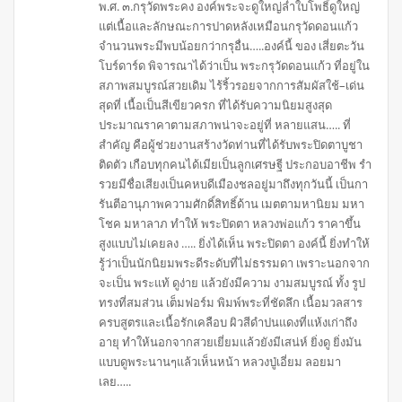
พ.ศ. ๓.กรุวัดพระคง องค์พระจะดูใหญ่ล่ำใบโพธิ์ดูใหญ่
แต่เนื้อและลักษณะการปาดหลังเหมือนกรุวัดดอนแก้ว
จำนวนพระมีพบน้อยกว่ากรุอื่น…..องค์นี้ ของ เสี่ยตะวัน
โบร์ดาร์ด พิจารณาได้ว่าเป็น พระกรุวัดดอนแก้ว ที่อยู่ใน
สภาพสมบูรณ์สวยเดิม ไร้ริ้วรอยจากการสัมผัสใช้–เด่น
สุดที่ เนื้อเป็นสีเขียวครก ที่ได้รับความนิยมสูงสุด
ประมาณราคาตามสภาพน่าจะอยู่ที่ หลายแสน….. ที่
สำคัญ คือผู้ช่วยงานสร้างวัดท่านที่ได้รับพระปิดตาบูชา
ติดตัว เกือบทุกคนได้เมียเป็นลูกเศรษฐี ประกอบอาชีพ รำ
รวยมีชื่อเสียงเป็นคหบดีเมืองชลอยู่มาถึงทุกวันนี้ เป็นกา
รันตีอานุภาพความศักดิ์สิทธิ์ด้าน เมตตามหานิยม มหา
โชค มหาลาภ ทำให้ พระปิดตา หลวงพ่อแก้ว ราคาขึ้น
สูงแบบไม่เคยลง ….. ยิ่งได้เห็น พระปิดตา องค์นี้ ยิ่งทำให้
รู้ว่าเป็นนักนิยมพระดีระดับที่ไม่ธรรมดา เพราะนอกจาก
จะเป็น พระแท้ ดูง่าย แล้วยังมีความ งามสมบูรณ์ ทั้ง รูป
ทรงที่สมส่วน เต็มฟอร์ม พิมพ์พระที่ชัดลึก เนื้อมวลสาร
ครบสูตรและเนื้อรักเคลือบ ผิวสีดำปนแดงที่แห้งเก่าถึง
อายุ ทำให้นอกจากสวยเยี่ยมแล้วยังมีเสน่ห์ ยิ่งดู ยิ่งมัน
แบบดูพระนานๆแล้วเห็นหน้า หลวงปู่เอี่ยม ลอยมา
เลย…..