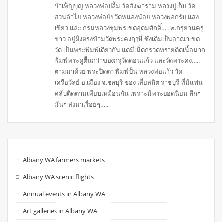
บำเพ็ญบุญ หลวงพ่อปลื้ม วัดสังฆาราม หลวงปู่เก็บ วัด
สวนลำไย หลวงพ่อยัง วัดหนองน้อย หลวงพ่อกรับ แสง
เขียว และ กรมหลวงชุมพรเขตอุดมศักดิ์….. ๒.กรุย่านครู
ขาว อยู่ฝั่งตรงข้ามวัดพระคงฤๅษี ซึ่งเดิมเป็นอาณาเขต
วัด เป็นพระพิมพ์เดียวกัน แต่มีเม็ดกรวดทรายติดเนื้อมาก
พิมพ์พระดูตื้นกว่าของกรุวัดดอนแก้ว และวัดพระคง…..
ตามมาด้วย พระปิดตา พิมพ์ปั้น หลวงพ่อแก้ว วัด
เครือวัลย์ อ.เมือง จ.ชลบุรี ของ เสี่ยสถิต ราชบุรี ที่มีแฟน
คลับติดตามเพียบเหมือนกัน เพราะมีพระยอดนิยม ลึกๆ
มันๆ ส่งมาเรื่อยๆ…..
Albany WA farmers markets
Albany WA scenic flights
Annual events in Albany WA
Art galleries in Albany WA