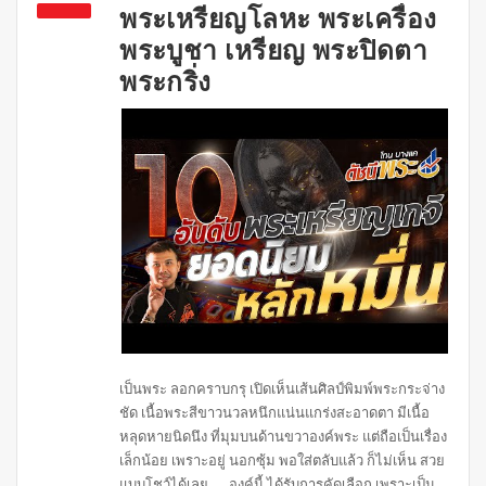
พระเหรียญโลหะ พระเครื่อง
พระบูชา เหรียญ พระปิดตา
พระกริ่ง
เป็นพระ ลอกคราบกรุ เปิดเห็นเส้นศิลป์พิมพ์พระกระจ่าง
ชัด เนื้อพระสีขาวนวลหนึกแน่นแกร่งสะอาดตา มีเนื้อ
หลุดหายนิดนึง ที่มุมบนด้านขวาองค์พระ แต่ถือเป็นเรื่อง
เล็กน้อย เพราะอยู่ นอกซุ้ม พอใส่ตลับแล้ว ก็ไม่เห็น สวย
แบบโชว์ได้เลย….. องค์นี้ ได้รับการคัดเลือก เพราะเป็น