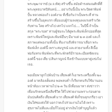
พระพุฒาจารย์ (ม.จ.ทัต) สร้างขึ้น สมัยดำรงสมณศักดิ์ที่
พระพุทธบาทปิลันทน์….. อย่างวันนี้เป็น พระปิดตาพิมพ์
ปั้น หลวงพ่อแก้ว องค์งาม ที่เชื่อกันว่าเป็นพระที่ ท่าน
สร้างขึ้นในยุคแรก เพื่อมอบผู้ร่วมลงทุนลงแรงสร้างวัด
กับท่าน โดย สร้างไป เสกไป แจกไป….. ในปีนี้ ถ้าเป็น
สกุล “พระรอด” ท่านผู้ชมจะได้ดูพระพิมพ์เล็กบ่อยที่สุด
เพราะพิมพ์ใหญ่และพิมพ์อื่นๆ มีมาแค่ ๒-๓ องค์ และก็
สภาพแค่พองามทั้งนั้น ทีมงานจึงพิจารณาเลือก พระ
พิมพ์เล็ก องค์นี้ เพราะสมบูรณ์ และสวยงามทั้ง สีเนื้อ
ฟอร์มทรง พิมพ์พระที่พระพักตร์มีรายละเอียดชัดเจน
องค์นี้ ของ เสี่ย ป.สินกาญจน์ จึงเข้าวินแบบหาคู่แข่งไม่
เจอ.
พอเมียพาลูกไปพ้นบ้าน เสี่ยพงศ์ ก็เอาพระเครื่องทั้ง ๒๐
องค์ มาคล้องเต็มคอ พอพลบค่ำ ก็เรียกคนรับใช้มานอน
หน้าห้อง เวลาผ่านไป ๒-๓ วัน มีเพื่อนมาหา ส่งข่าวว่า
เพื่อนรักคนหนึ่งเสียชีวิต ให้ไปช่วยงานเพราะก่อนตาย
มันบ่นคิดถึง เสี่ยพงศ์ มาก เสี่ยพงศ์ ฟังก็ขนลุกเกรียว เอา
เงินใส่ซองส่งให้ บอกว่าคงไปร่วมงานไม่ได้ เพราะ
สุขภาพไม่ดีและเมียก็ไม่อยู่ ฝากเงินไปทำบุญก็แล้ว