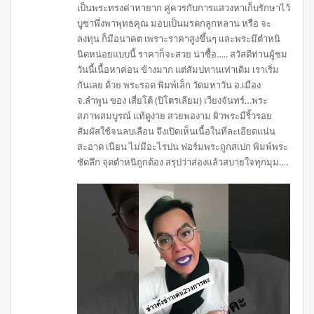
เป็นพระทรงค่าหายาก คู่ควรกับการแสวงหาเก็บรักษาไว้
บูชาพึ่งพาพุทธคุณ มอบเป็นมรดกลูกหลาน หรือ จะ
ลงทุน ก็มีอนาคต เพราะราคาสูงขึ้นๆ และพระมีตำหนิ
นิดหน่อยแบบนี้ ราคาก็จะสวย น่าซื้อ….. สวัสดีท่านผู้ชม
วันนี้เนื้อหาค่อน ข้างมาก แต่สัมปทานเท่าเดิม เราเริ่ม
กันเลย ด้วย พระรอด พิมพ์เล็ก วัดมหาวัน อ.เมือง
จ.ลำพูน ของ เสี่ยโต้ (ปิโตรเลียม) เวียงจันทร์…พระ
สภาพสมบูรณ์ แท้ดูง่าย สวยพองาม ผิวพระมีริ้วรอย
สัมผัสใช้จนลบเลือน จึงเปิดเห็นเนื้อในที่ละเอียดแน่น
สะอาด เนียน ไม่มีอะไรปน ฟอร์มพระถูกสเปก พิมพ์พระ
ชัดลึก จุดตำหนิถูกต้อง สรุปว่าส่องแล้วสบายใจทุกมุม….