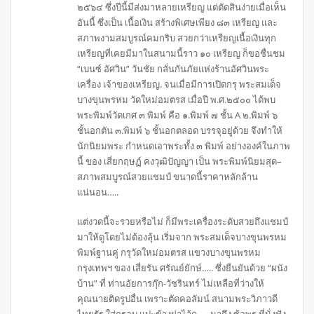
๒๕๖๔ ซึ่งปีนี้มีส่งมาหลายเหรียญ แต่ตัดสินง่ายเมื่อเห็น
อันนี้ ซึ่งเป็น เนื้อเงิน สร้างพิเศษเพียง ๘๓ เหรียญ และ
สภาพงามสมบูรณ์คมกริบ สวยกว่าเหรียญเนื้อเงินทุก
เหรียญที่เคยมีมาในสนามนี้ราว ๑๐ เหรียญ ก็ขอชื่นชม
“เบนซ์ อัศวิน” วันชัย กลั่นกันภัยแห่งร้านอัศวินพระ
เครื่อง เจ้าของเหรียญ. จนเมื่อมีการเปิดกรุ พระสมเด็จ
บางขุนพรหม วัดใหม่อมตรส เมื่อปี พ.ศ.๒๕๐๐ ได้พบ
พระพิมพ์วัดเกศ ๓ พิมพ์ คือ ๑.พิมพ์ ๗ ชั้น A ๒.พิมพ์ ๖
ชั้นอกตัน ๓.พิมพ์ ๖ ชั้นอกตลอด บรรจุอยู่ด้วย จึงทำให้
นักนิยมพระ กำหนดเอาพระทั้ง ๓ พิมพ์ อย่างองค์ในภาพ
นี้ ของ เสี่ยกฤษฏ์ คงวุฒิปัญญา เป็น พระพิมพ์นิยมสุด–
สภาพสมบูรณ์สวยแชมป์ ขนาดนี้ราคาหลักล้าน
แน่นอน…..
แต่งวดนี้จะรวยหรือไม่ ก็มีพระเครื่องระดับสวยถึงแชมป์
มาให้ดูโดยไม่ต้องลุ้น เริ่มจาก พระสมเด็จบางขุนพรหม
พิมพ์ฐานคู่ กรุวัดใหม่อมตรส แขวงบางขุนพรหม
กรุงเทพฯ ของ เสี่ยรัน ศรัณย์ยักษ์….. ซึ่งยืนยันด้วย “ผนัง
บ้าน” ที่ ท่านอัยการกุ๊ก-วัชรินทร์ ไม่เหลือที่ว่างให้
คุณนายติดรูปอื่น เพราะตัดคอลัมน์ สนามพระวิภาวดี