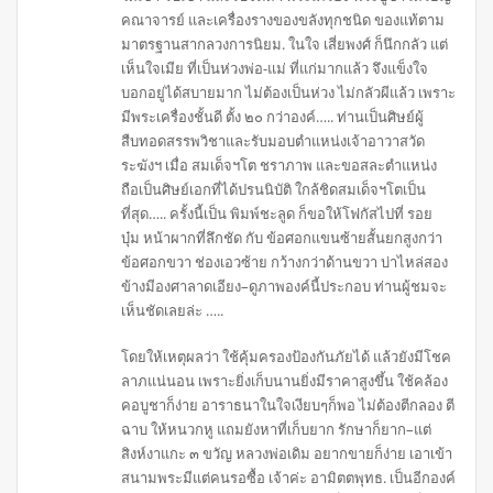
คณาจารย์ และเครื่องรางของขลังทุกชนิด ของแท้ตาม
มาตรฐานสากลวงการนิยม. ในใจ เสี่ยพงศ์ ก็นึกกลัว แต่
เห็นใจเมีย ที่เป็นห่วงพ่อ-แม่ ที่แก่มากแล้ว จึงแข็งใจ
บอกอยู่ได้สบายมาก ไม่ต้องเป็นห่วง ไม่กลัวผีแล้ว เพราะ
มีพระเครื่องชั้นดี ตั้ง ๒๐ กว่าองค์….. ท่านเป็นศิษย์ผู้
สืบทอดสรรพวิชาและรับมอบตำแหน่งเจ้าอาวาสวัด
ระฆังฯ เมื่อ สมเด็จฯโต ชราภาพ และขอสละตำแหน่ง
ถือเป็นศิษย์เอกที่ได้ปรนนิบัติ ใกล้ชิดสมเด็จฯโตเป็น
ที่สุด….. ครั้งนี้เป็น พิมพ์ชะลูด ก็ขอให้โฟกัสไปที่ รอย
บุ๋ม หน้าผากที่ลึกชัด กับ ข้อศอกแขนซ้ายสั้นยกสูงกว่า
ข้อศอกขวา ช่องเอวซ้าย กว้างกว่าด้านขวา บ่าไหล่สอง
ข้างมีองศาลาดเอียง–ดูภาพองค์นี้ประกอบ ท่านผู้ชมจะ
เห็นชัดเลยล่ะ …..
โดยให้เหตุผลว่า ใช้คุ้มครองป้องกันภัยได้ แล้วยังมีโชค
ลาภแน่นอน เพราะยิ่งเก็บนานยิ่งมีราคาสูงขึ้น ใช้คล้อง
คอบูชาก็ง่าย อาราธนาในใจเงียบๆก็พอ ไม่ต้องตีกลอง ตี
ฉาบ ให้หนวกหู แถมยังหาที่เก็บยาก รักษาก็ยาก–แต่
สิงห์งาแกะ ๓ ขวัญ หลวงพ่อเดิม อยากขายก็ง่าย เอาเข้า
สนามพระมีแต่คนรอซื้อ เจ้าค่ะ อามิตตพุทธ. เป็นอีกองค์