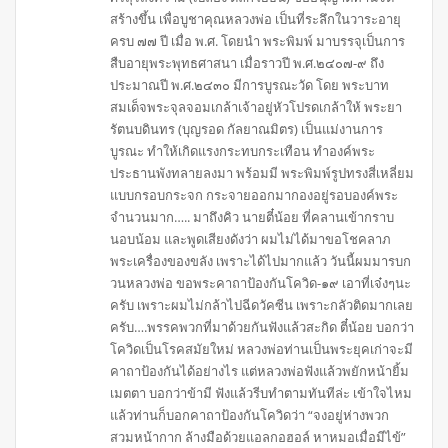
สร้างขึ้น เพื่อบูชาคุณหลวงพ่อ เป็นที่ระลึกในวาระอายุ
ครบ ๗๗ ปี เมื่อ พ.ศ. โดยนำ พระพิมพ์ มาบรรจุเป็นการ
สืบอายุพระพุทธศาสนา เมื่อราวปี พ.ศ.๒๔๐๗-๙ ถึง
ประมาณปี พ.ศ.๒๔๓๐ มีการบูรณะวัด โดย พระบาท
สมเด็จพระจุลจอมเกล้าเจ้าอยู่หัวโปรดเกล้าให้ พระยา
รัตนบดินทร (บุญรอด กัลยาณมิตร) เป็นแม่งานการ
บูรณะ ทำให้เกิดแรงกระทบกระเทือน ทำองค์พระ
ประธานพังทลายลงมา พร้อมมี พระพิมพ์รูปทรงสี่เหลี่ยม
แบบกรอบกระจก กระจายออกมากองอยู่รอบองค์พระ
จำนวนมาก….. มาถึงคิว นายตี๋น้อย ที่คลานเข้ากราบ
นอบน้อม และพูดเสียงดังว่า ผมไม่ได้มาขอโชคลาภ
พระเครื่องของขลัง เพราะได้ไปมากแล้ว วันนี้ผมมารบก
วนหลวงพ่อ ขอพระคาถาป้องกันโควิด-๑๙ เอาที่เจ๋งๆนะ
ครับ เพราะผมไม่กล้าไปฉีดวัคซีน เพราะกลัวติดมากเลย
ครับ….พรรคพวกที่มาด้วยกันฟังแล้วสะกิด ตี๋น้อย บอกว่า
โควิดเป็นโรคสมัยใหม่ หลวงพ่อท่านเป็นพระยุคเก่าจะมี
คาถาป้องกันได้อย่างไร แต่หลวงพ่อฟังแล้วพยักหน้ายิ้ม
เมตตา บอกว่าข้ามี ฟังแล้วรีบทำตามทันทีล่ะ เข้าใจไหม
แล้วท่านก็บอกคาถาป้องกันโควิดว่า “จงอยู่ห่างพวก
สวมหน้ากาก ล้างมือด้วยแอลกอฮอล์ หาหมอเมื่อมีไข้”