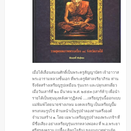
เมื่อได้เลื่อนสมณศักดิ์เป็นพระครูสัญญาบัตร เจ้าอาวาส
พระอารามหลวงชั้นเอก ที่พระครูพิศาลจริยาภิรม ท่าน
จึงจัดสร้างเหรียญรูปเหมือน รุ่นแรก และปลุกเสกเดี่ยว
เมื่อวันเสาร์ที่ ๒๐ มีนาคม พ.ศ. ๒๕๕๓ (เสาร์ห้า) เพื่อนำ
รายได้เป็นทุนมุงหลังคากุฏิสงฆ์ …..เหรียญรุ่นนี้ออกแบบ
แม่พิมพ์โดยนายช่างเกษม มงคลเจริญ เป็นเหรียญปั๊ม
ทรงกลมรูปไข่ ด้านหน้าเป็นรูปจำลองท่านครึ่งองค์
จำนวนสร้าง ๑. โดย เฉพาะเหรียญรูปจำลองพระเกจิฯ ที่
มีชื่อเสียง อย่างเหรียญรุ่นแรกหลวงพ่อคง ที่ พ.อ.พระยา
ศรีสุรสงคราม (เปลื้อง ดิลกโยธิน) ขออนุญาตท่านจัด