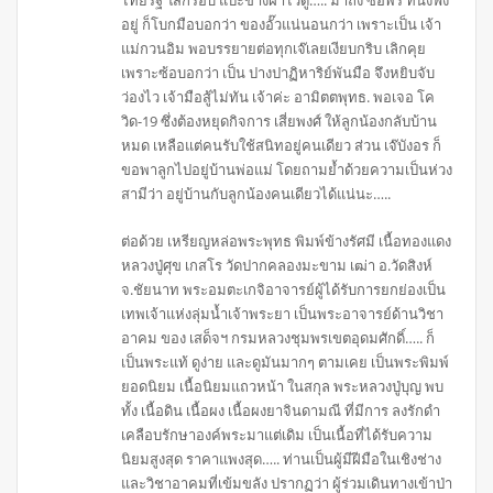
ไทยรัฐ ใส่กรอบ แปะข้างฝาไว้ดู….. มาถึง ซ้อพร ที่นั่งฟัง
อยู่ ก็โบกมือบอกว่า ของอั๊วแน่นอนกว่า เพราะเป็น เจ้า
แม่กวนอิม พอบรรยายต่อทุกเจ๊เลยเงียบกริบ เลิกคุย
เพราะซ้อบอกว่า เป็น ปางปาฏิหาริย์พันมือ จึงหยิบจับ
ว่องไว เจ้ามือสู้ไม่ทัน เจ้าค่ะ อามิตตพุทธ. พอเจอ โค
วิด-19 ซึ่งต้องหยุดกิจการ เสี่ยพงศ์ ให้ลูกน้องกลับบ้าน
หมด เหลือแต่คนรับใช้สนิทอยู่คนเดียว ส่วน เจ๊บังอร ก็
ขอพาลูกไปอยู่บ้านพ่อแม่ โดยถามย้ำด้วยความเป็นห่วง
สามีว่า อยู่บ้านกับลูกน้องคนเดียวได้แน่นะ…..
ต่อด้วย เหรียญหล่อพระพุทธ พิมพ์ข้างรัศมี เนื้อทองแดง
หลวงปู่ศุข เกสโร วัดปากคลองมะขาม เฒ่า อ.วัดสิงห์
จ.ชัยนาท พระอมตะเกจิอาจารย์ผู้ได้รับการยกย่องเป็น
เทพเจ้าแห่งลุ่มน้ำเจ้าพระยา เป็นพระอาจารย์ด้านวิชา
อาคม ของ เสด็จฯ กรมหลวงชุมพรเขตอุดมศักดิ์….. ก็
เป็นพระแท้ ดูง่าย และดูมันมากๆ ตามเคย เป็นพระพิมพ์
ยอดนิยม เนื้อนิยมแถวหน้า ในสกุล พระหลวงปู่บุญ พบ
ทั้ง เนื้อดิน เนื้อผง เนื้อผงยาจินดามณี ที่มีการ ลงรักดำ
เคลือบรักษาองค์พระมาแต่เดิม เป็นเนื้อที่ได้รับความ
นิยมสูงสุด ราคาแพงสุด….. ท่านเป็นผู้มีฝีมือในเชิงช่าง
และวิชาอาคมที่เข้มขลัง ปรากฏว่า ผู้ร่วมเดินทางเข้าป่า